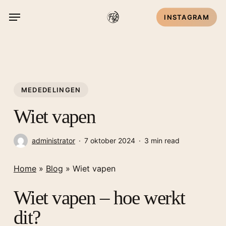
Skip
Menu
INSTAGRAM
to
main
content
MEDEDELINGEN
Wiet vapen
administrator
7 oktober 2024
3 min read
Home
»
Blog
»
Wiet vapen
Wiet vapen – hoe werkt
dit?